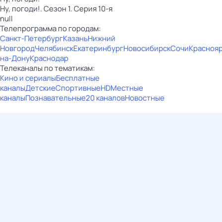
Ну, погоди!. Сезон 1. Серия 10-я
null
Телепрограмма по городам:
Санкт-Петербург
Казань
Нижний
Новгород
Челябинск
Екатеринбург
Новосибирск
Сочи
Красноя
на-Дону
Краснодар
Телеканалы по тематикам:
Кино и сериалы
Бесплатные
каналы
Детские
Спортивные
HD
Местные
каналы
Познавательные
20 каналов
Новостные