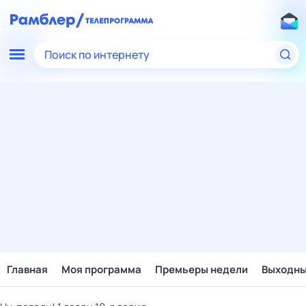
Поиск по интернету
Главная
Моя программа
Премьеры недели
Выходн