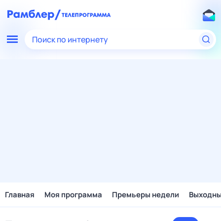
Поиск по интернету
Главная
Моя программа
Премьеры недели
Выходн