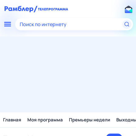
Поиск по интернету
Главная
Моя программа
Премьеры недели
Выходн