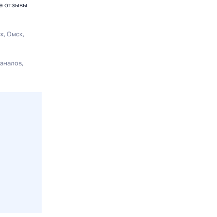
е отзывы
ск
Омск
каналов