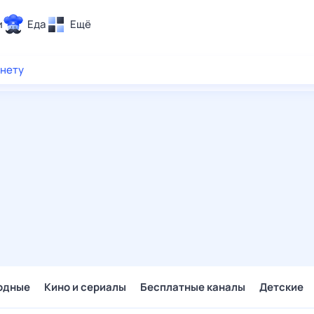
и
Еда
Ещё
Почта
рнету
ия и отдых
Поиск
Погода
ТВ-программа
и и тренды
 ситуации
 вместе
Помощь
одные
Кино и сериалы
Бесплатные каналы
Детские