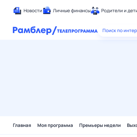
Новости
Личные финансы
Родители и дет
Здоровье
Поиск по инте
Развлечен
Дом и уют
Спорт
Карьера
Авто
Технологи
Жизненные
Сберегаем
Гороскопы
Главная
Моя программа
Премьеры недели
Вых