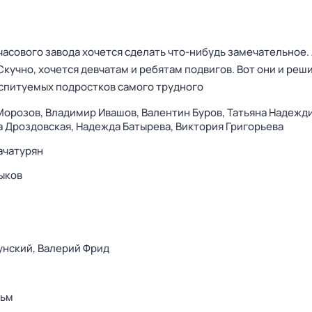
сового завода хочется сделать что-нибудь замечательное. А
 Скучно, хочется девчатам и ребятам подвигов. Вот они и реши
спитуемых подростков самого трудного
Морозов,
Владимир Ивашов,
Валентин Буров,
Татьяна Надежди
 Дроздовская,
Надежда Батырева,
Виктория Григорьева
ачатурян
ыков
унский,
Валерий Фрид
ьм