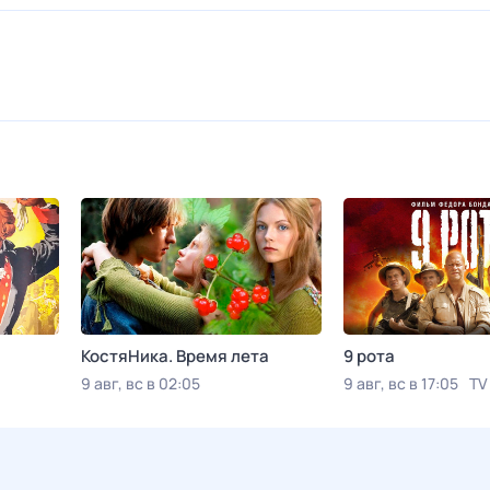
КостяНика. Время лета
9 рота
9 авг, вс в 02:05
9 авг, вс в 17:05
TV
Viju TV1000 русское