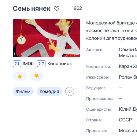
Семь нянек
1962
Молодёжной бригаде ча
космос летают, а они.
колонии для трудново
Семён 
Актеры:
Микаэла
IMDb
Кинопоиск
7.1
7.7
Карэн Х
Композитор:
Ролан Б
Режиссеры:
—
Ведущие:
Фильм
Комедия
16
+
—
Продюссеры:
Юлий Д
Сценаристы:
СССР
Страна:
Мосфил
Продакшн: