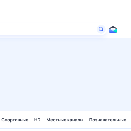
Спортивные
HD
Местные каналы
Познавательные