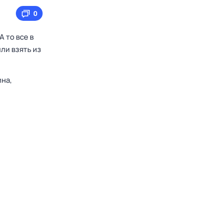
0
 то все в
ли взять из
на,