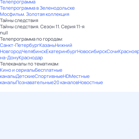
Телепрограмма
Телепрограмма в Зеленодольске
Мосфильм. Золотая коллекция
Тайны следствия
Тайны следствия. Сезон 11. Серия 11-я
null
Телепрограмма по городам:
Санкт-Петербург
Казань
Нижний
Новгород
Челябинск
Екатеринбург
Новосибирск
Сочи
Красноя
на-Дону
Краснодар
Телеканалы по тематикам:
Кино и сериалы
Бесплатные
каналы
Детские
Спортивные
HD
Местные
каналы
Познавательные
20 каналов
Новостные