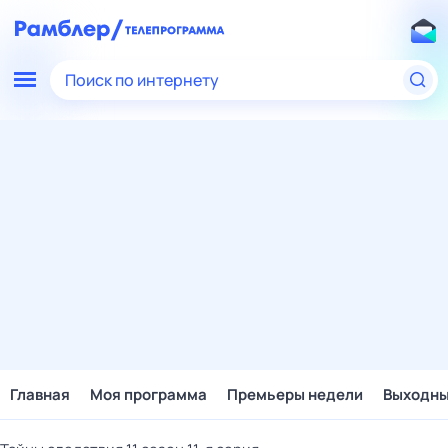
Поиск по интернету
Главная
Моя программа
Премьеры недели
Выходн