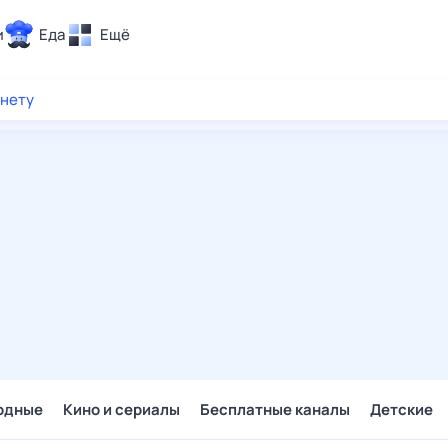
и
Еда
Ещё
Почта
рнету
ия и отдых
Поиск
Погода
ТВ-программа
и и тренды
 ситуации
 вместе
Помощь
одные
Кино и сериалы
Бесплатные каналы
Детские