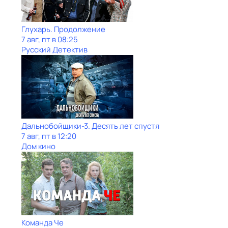
Глухарь. Продолжение
7 авг, пт в 08:25
Русский Детектив
Дальнобойщики-3. Десять лет спустя
7 авг, пт в 12:20
Дом кино
Команда Че