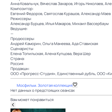
Анна Ковальчук,
Вячеслав Захаров,
Игорь Николаев,
Але
Композитор:
Евгений Федоров,
Святослав Курашов,
Александр Маев
Режиссеры:
Александр Бурцев,
Илья Макаров,
Михаил Вассербаум
Ведущие:
—
Продюссеры:
Андрей Каморин,
Ольга Манеева,
Ада Ставиская
Сценаристы:
Елена Топильская,
Алена Купцова,
Вера Шер
Страна:
Россия
Продакшн:
ООО «Прогресс-Студия»,
Единственный дубль,
ООО «Ки
Мосфильм. Золотая коллекция
Нет данных о предстоящих сеансах
Вам может понравиться