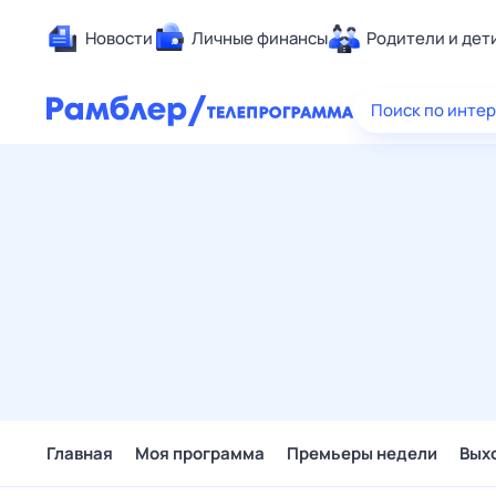
Новости
Личные финансы
Родители и дет
Здоровье
Поиск по инте
Развлечен
Дом и уют
Спорт
Карьера
Авто
Технологи
Жизненные
Сберегаем
Гороскопы
Главная
Моя программа
Премьеры недели
Вых