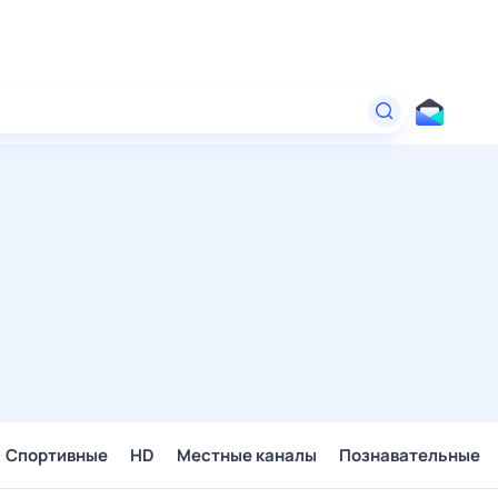
Спортивные
HD
Местные каналы
Познавательные