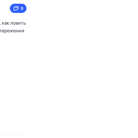
0
 как ловить
стережения