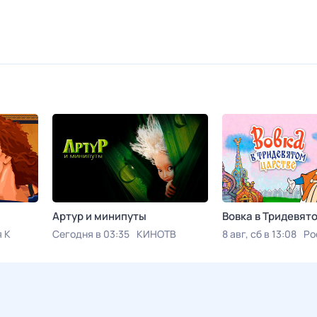
Артур и минипуты
Вовка в Тридевят
 К
Сегодня в 03:35
КИНОТВ
8 авг, сб в 13:08
Ро