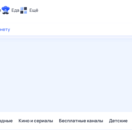
и
Еда
Ещё
Почта
рнету
ия и отдых
Поиск
Погода
ТВ-программа
и и тренды
 ситуации
 вместе
Помощь
одные
Кино и сериалы
Бесплатные каналы
Детские