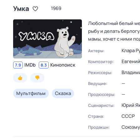
Умка
1969
Любопытный белый мед
рыбу и делать берлог
мамы, хочет с ними п
Клара Р
Актеры:
Евгений
Композитор:
IMDb
Кинопоиск
7.9
8.3
Владим
Режиссеры:
—
Ведущие:
Мультфильм
Сказка
—
Продюссеры:
Юрий Я
Сценаристы:
СССР
Страна:
Союзму
Продакшн: