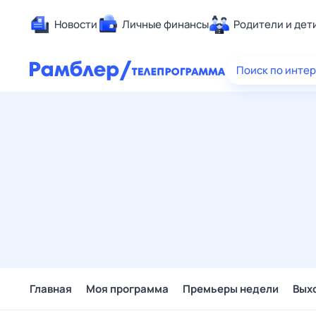
Новости
Личные финансы
Родители и дет
Здоровье
Поиск по инте
Развлечен
Дом и уют
Спорт
Карьера
Авто
Технологи
Жизненные
Сберегаем
Гороскопы
Главная
Моя программа
Премьеры недели
Вых