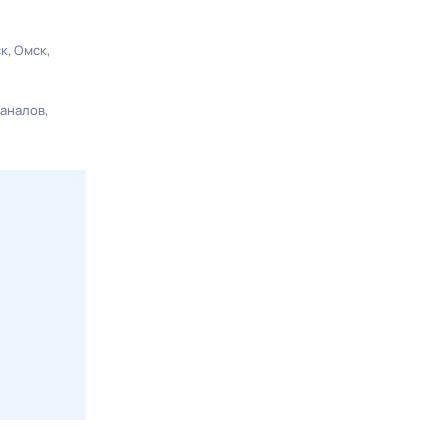
ск
Омск
каналов