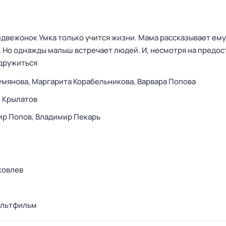
вежонок Умка только учится жизни. Мама рассказывает ему,
у. Но однажды малыш встречает людей. И, несмотря на предо
одружиться
умянова,
Маргарита Корабельникова,
Варвара Попова
 Крылатов
ир Попов,
Владимир Пекарь
ковлев
льтфильм