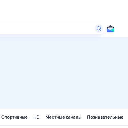
Спортивные
HD
Местные каналы
Познавательные