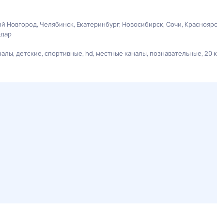
й Новгород
Челябинск
Екатеринбург
Новосибирск
Сочи
Краснояр
одар
налы
детские
спортивные
hd
местные каналы
познавательные
20 