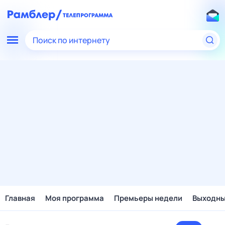
Поиск по интернету
Главная
Моя программа
Премьеры недели
Выходн