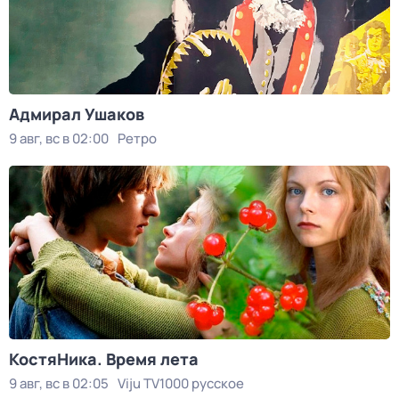
Адмирал Ушаков
9 авг, вс в 02:00
Ретро
КостяНика. Время лета
9 авг, вс в 02:05
Viju TV1000 русское