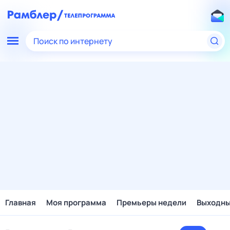
Поиск по интернету
Главная
Моя программа
Премьеры недели
Выходн