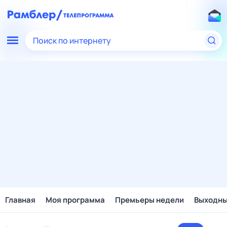
Поиск по интернету
Главная
Моя программа
Премьеры недели
Выходн