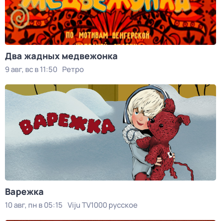
Два жадных медвежонка
9 авг, вс в 11:50
Ретро
Варежка
10 авг, пн в 05:15
Viju TV1000 русское