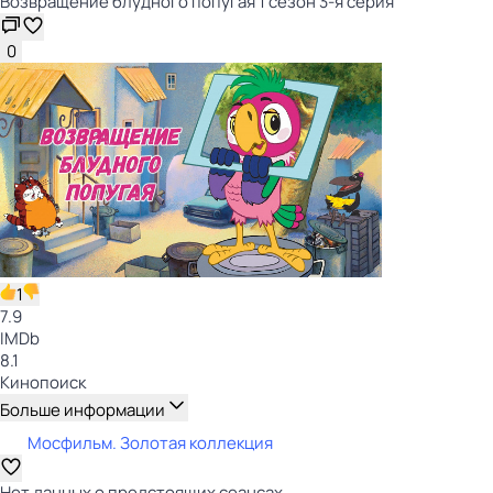
Возвращение блудного попугая 1 сезон 3-я серия
0
1
7.9
IMDb
8.1
Кинопоиск
Больше информации
Мосфильм. Золотая коллекция
Нет данных о предстоящих сеансах