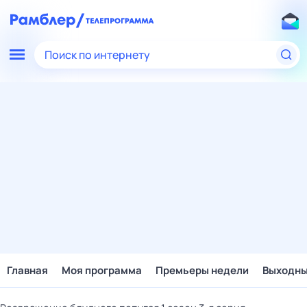
Поиск по интернету
Главная
Моя программа
Премьеры недели
Выходн