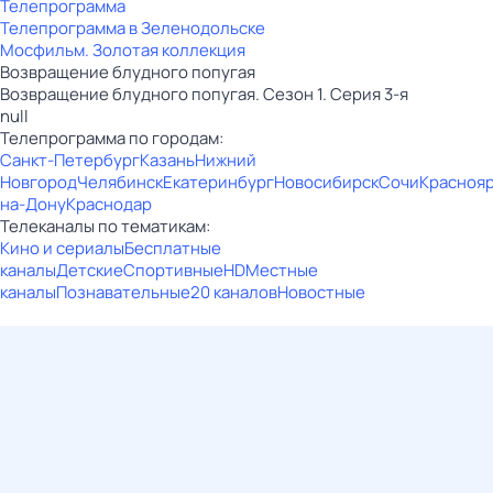
Телепрограмма
Телепрограмма в Зеленодольске
Мосфильм. Золотая коллекция
Возвращение блудного попугая
Возвращение блудного попугая. Сезон 1. Серия 3-я
null
Телепрограмма по городам:
Санкт-Петербург
Казань
Нижний
Новгород
Челябинск
Екатеринбург
Новосибирск
Сочи
Красноя
на-Дону
Краснодар
Телеканалы по тематикам:
Кино и сериалы
Бесплатные
каналы
Детские
Спортивные
HD
Местные
каналы
Познавательные
20 каналов
Новостные