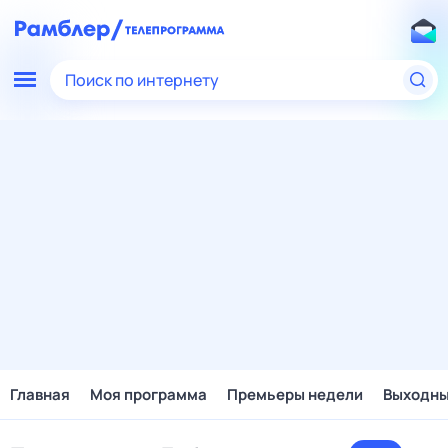
Поиск по интернету
Главная
Моя программа
Премьеры недели
Выходн