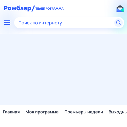
Поиск по интернету
Главная
Моя программа
Премьеры недели
Выходн