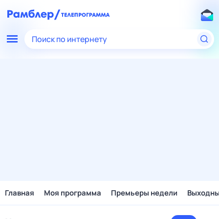
Поиск по интернету
Главная
Моя программа
Премьеры недели
Выходн