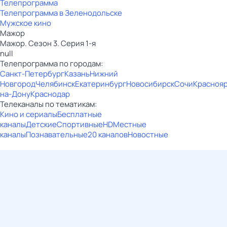
Телепрограмма
Телепрограмма в Зеленодольске
Мужское кино
Мажор
Мажор. Сезон 3. Серия 1-я
null
Телепрограмма по городам:
Санкт-Петербург
Казань
Нижний
Новгород
Челябинск
Екатеринбург
Новосибирск
Сочи
Красноя
на-Дону
Краснодар
Телеканалы по тематикам:
Кино и сериалы
Бесплатные
каналы
Детские
Спортивные
HD
Местные
каналы
Познавательные
20 каналов
Новостные