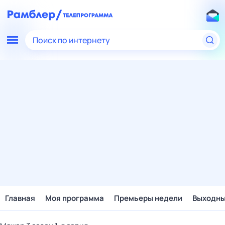
Поиск по интернету
Главная
Моя программа
Премьеры недели
Выходн