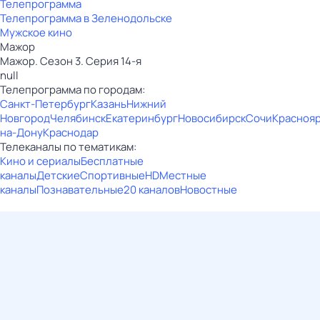
Телепрограмма
Телепрограмма в Зеленодольске
Мужское кино
Мажор
Мажор. Сезон 3. Серия 14-я
null
Телепрограмма по городам:
Санкт-Петербург
Казань
Нижний
Новгород
Челябинск
Екатеринбург
Новосибирск
Сочи
Красноя
на-Дону
Краснодар
Телеканалы по тематикам:
Кино и сериалы
Бесплатные
каналы
Детские
Спортивные
HD
Местные
каналы
Познавательные
20 каналов
Новостные