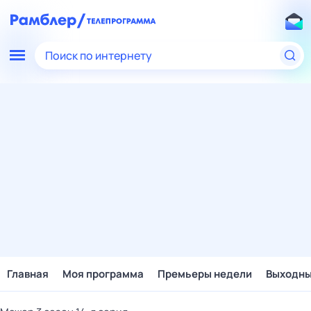
Поиск по интернету
Главная
Моя программа
Премьеры недели
Выходн