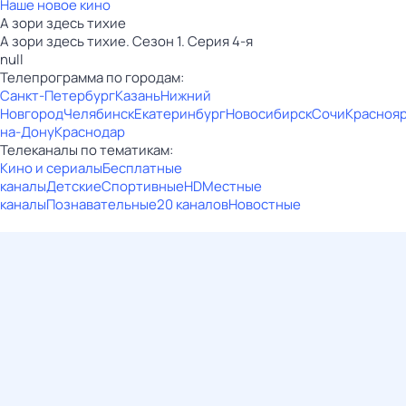
Наше новое кино
А зори здесь тихие
А зори здесь тихие. Сезон 1. Серия 4-я
null
Телепрограмма по городам:
Санкт-Петербург
Казань
Нижний
Новгород
Челябинск
Екатеринбург
Новосибирск
Сочи
Красноя
на-Дону
Краснодар
Телеканалы по тематикам:
Кино и сериалы
Бесплатные
каналы
Детские
Спортивные
HD
Местные
каналы
Познавательные
20 каналов
Новостные