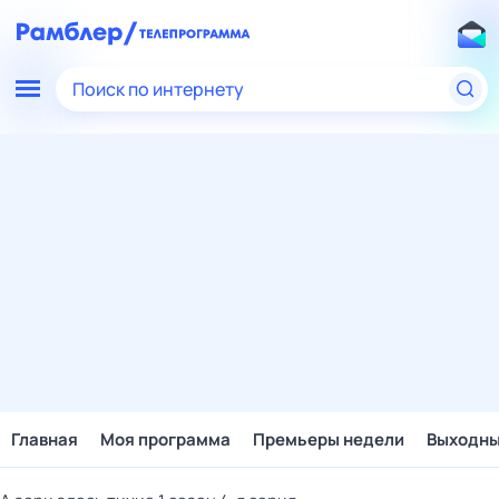
Поиск по интернету
Главная
Моя программа
Премьеры недели
Выходн