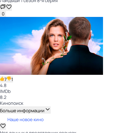
Ландыши 1 сезон 8-я серия
0
7
1
4.8
IMDb
8.2
Кинопоиск
Больше информации
Наше новое кино
Нет данных о предстоящих сеансах