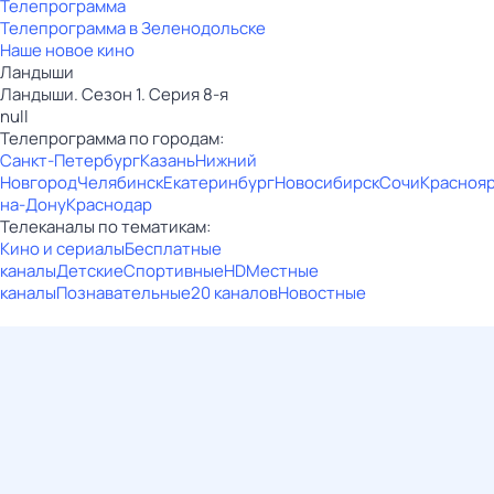
Телепрограмма
Телепрограмма в Зеленодольске
Наше новое кино
Ландыши
Ландыши. Сезон 1. Серия 8-я
null
Телепрограмма по городам:
Санкт-Петербург
Казань
Нижний
Новгород
Челябинск
Екатеринбург
Новосибирск
Сочи
Красноя
на-Дону
Краснодар
Телеканалы по тематикам:
Кино и сериалы
Бесплатные
каналы
Детские
Спортивные
HD
Местные
каналы
Познавательные
20 каналов
Новостные