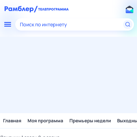
Поиск по интернету
Главная
Моя программа
Премьеры недели
Выходн