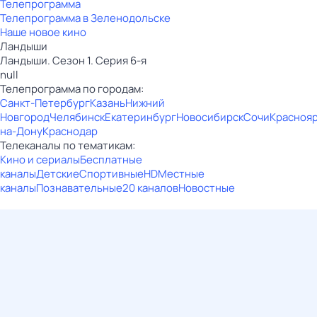
Телепрограмма
Телепрограмма в Зеленодольске
Наше новое кино
Ландыши
Ландыши. Сезон 1. Серия 6-я
null
Телепрограмма по городам:
Санкт-Петербург
Казань
Нижний
Новгород
Челябинск
Екатеринбург
Новосибирск
Сочи
Красноя
на-Дону
Краснодар
Телеканалы по тематикам:
Кино и сериалы
Бесплатные
каналы
Детские
Спортивные
HD
Местные
каналы
Познавательные
20 каналов
Новостные