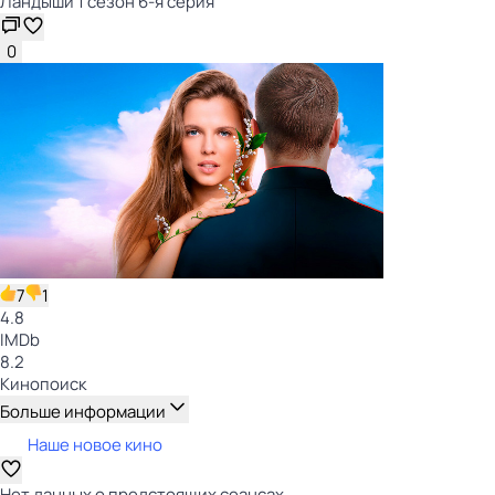
Ландыши 1 сезон 6-я серия
0
7
1
4.8
IMDb
8.2
Кинопоиск
Больше информации
Наше новое кино
Нет данных о предстоящих сеансах