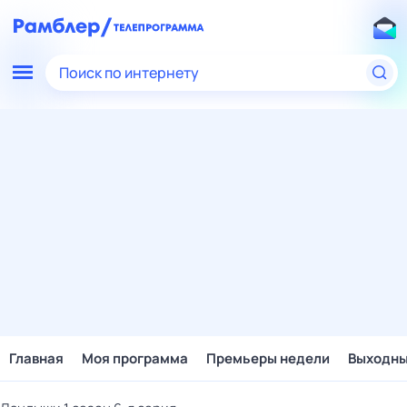
Поиск по интернету
Главная
Моя программа
Премьеры недели
Выходн