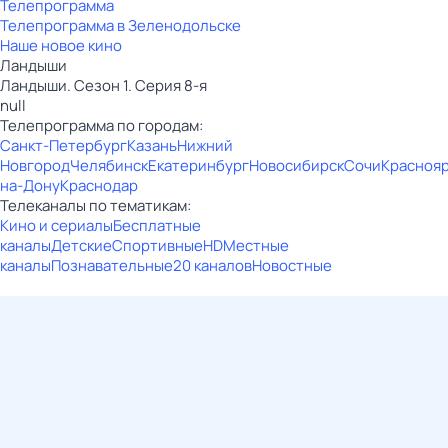
Телепрограмма
Телепрограмма в Зеленодольске
Наше новое кино
Ландыши
Ландыши. Сезон 1. Серия 8-я
null
Телепрограмма по городам:
Санкт-Петербург
Казань
Нижний
Новгород
Челябинск
Екатеринбург
Новосибирск
Сочи
Красноя
на-Дону
Краснодар
Телеканалы по тематикам:
Кино и сериалы
Бесплатные
каналы
Детские
Спортивные
HD
Местные
каналы
Познавательные
20 каналов
Новостные