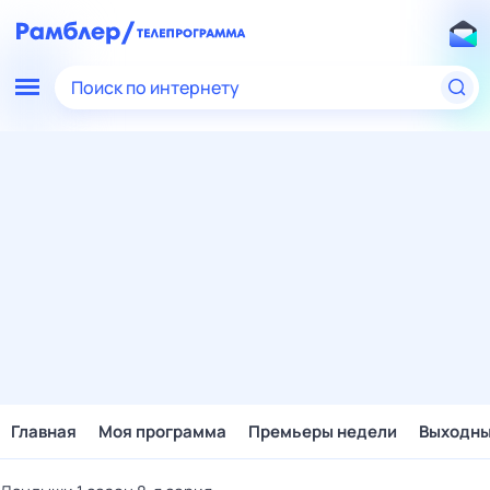
Поиск по интернету
Главная
Моя программа
Премьеры недели
Выходн