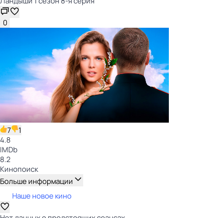
Ландыши 1 сезон 8-я серия
0
7
1
4.8
IMDb
8.2
Кинопоиск
Больше информации
Наше новое кино
Нет данных о предстоящих сеансах