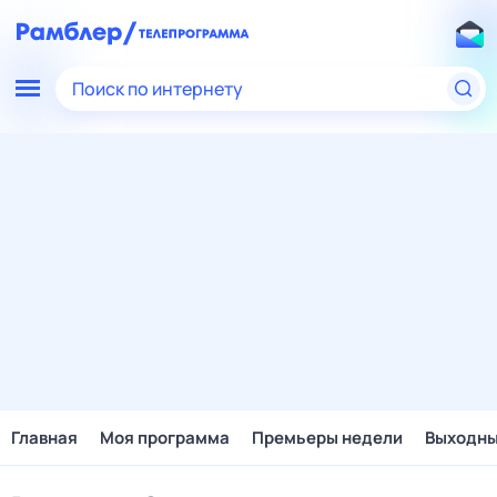
Поиск по интернету
Главная
Моя программа
Премьеры недели
Выходн