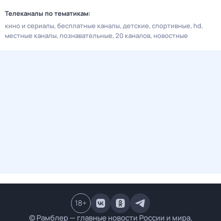
Телеканалы по тематикам:
кино и сериалы
бесплатные каналы
детские
спортивные
hd
местные каналы
познавательные
20 каналов
новостные
18
+
© Рамблер — главные новости России и мира,