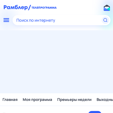
Поиск по интернету
Главная
Моя программа
Премьеры недели
Выходн