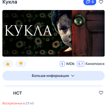
Кукла
0
IMDb
Кинопоиск
5
5.7
Больше информации
НСТ
воскресенье
в
23:45