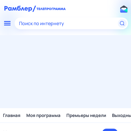
Поиск по интернету
Главная
Моя программа
Премьеры недели
Выходн