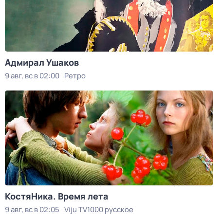
Адмирал Ушаков
9 авг, вс в 02:00
Ретро
КостяНика. Время лета
9 авг, вс в 02:05
Viju TV1000 русское