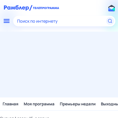
Поиск по интернету
Главная
Моя программа
Премьеры недели
Выходн