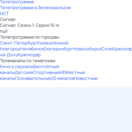
Телепрограмма
Телепрограмма в Зеленодольске
НСТ
Сигнал
Сигнал. Сезон 1. Серия 15-я
null
Телепрограмма по городам:
Санкт-Петербург
Казань
Нижний
Новгород
Челябинск
Екатеринбург
Новосибирск
Сочи
Красноя
на-Дону
Краснодар
Телеканалы по тематикам:
Кино и сериалы
Бесплатные
каналы
Детские
Спортивные
HD
Местные
каналы
Познавательные
20 каналов
Новостные