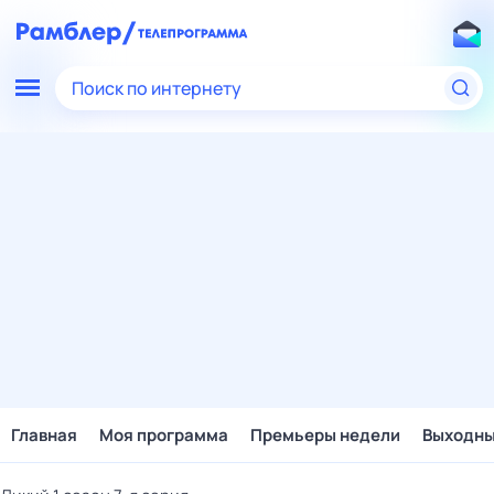
Поиск по интернету
Главная
Моя программа
Премьеры недели
Выходн