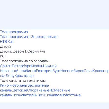
Телепрограмма
Телепрограмма в Зеленодольске
НТВ Хит
Дикий
Дикий. Сезон 1. Серия 7-я
null
Телепрограмма по городам:
Санкт-Петербург
Казань
Нижний
Новгород
Челябинск
Екатеринбург
Новосибирск
Сочи
Красноя
на-Дону
Краснодар
Телеканалы по тематикам:
Кино и сериалы
Бесплатные
каналы
Детские
Спортивные
HD
Местные
каналы
Познавательные
20 каналов
Новостные