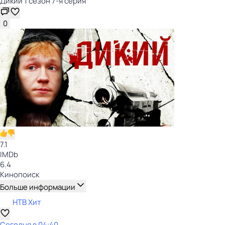
Дикий 1 сезон 7-я серия
0
7.1
IMDb
6.4
Кинопоиск
Больше информации
НТВ Хит
Сегодня в 04:40