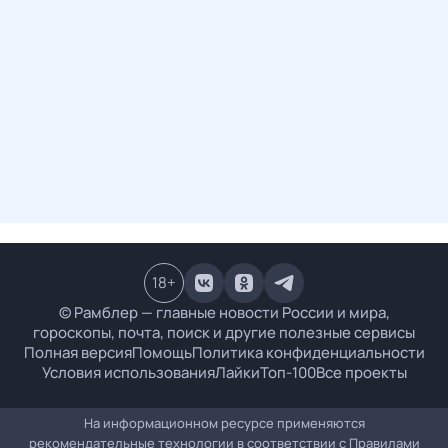
18
+
© Рамблер — главные новости России и мира,
гороскопы, почта, поиск и другие полезные сервисы
Полная версия
Помощь
Политика конфиденциальности
Условия использования
Лайки
Топ-100
Все проекты
На информационном ресурсе применяются
рекомендательные технологии в соответствии с
Правилами