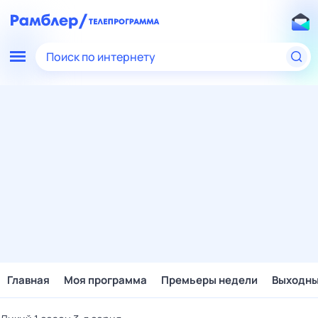
Поиск по интернету
Главная
Моя программа
Премьеры недели
Выходн