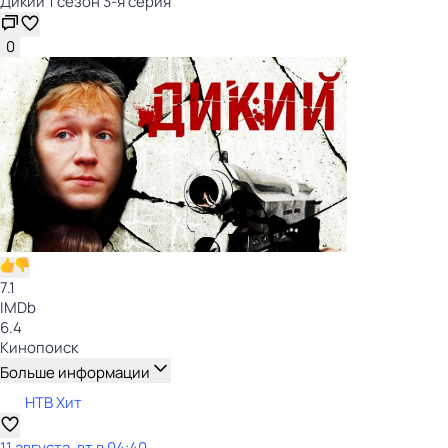
Дикий 1 сезон 3-я серия
0
7.1
IMDb
6.4
Кинопоиск
Больше информации
НТВ Хит
11 августа, вт в 04:40