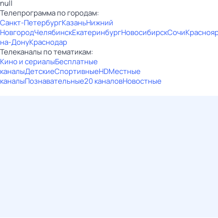
null
Телепрограмма по городам:
Санкт-Петербург
Казань
Нижний
Новгород
Челябинск
Екатеринбург
Новосибирск
Сочи
Красноя
на-Дону
Краснодар
Телеканалы по тематикам:
Кино и сериалы
Бесплатные
каналы
Детские
Спортивные
HD
Местные
каналы
Познавательные
20 каналов
Новостные