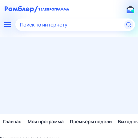
Поиск по интернету
Главная
Моя программа
Премьеры недели
Выходн