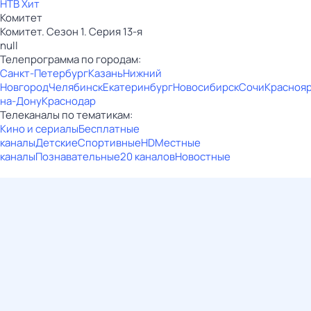
НТВ Хит
Комитет
Комитет. Сезон 1. Серия 13-я
null
Телепрограмма по городам:
Санкт-Петербург
Казань
Нижний
Новгород
Челябинск
Екатеринбург
Новосибирск
Сочи
Красноя
на-Дону
Краснодар
Телеканалы по тематикам:
Кино и сериалы
Бесплатные
каналы
Детские
Спортивные
HD
Местные
каналы
Познавательные
20 каналов
Новостные