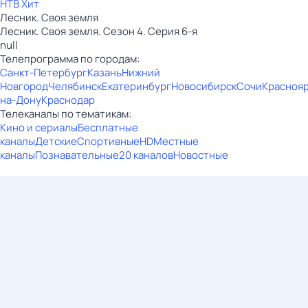
НТВ Хит
Лесник. Своя земля
Лесник. Своя земля. Сезон 4. Серия 6-я
null
Телепрограмма по городам:
Санкт-Петербург
Казань
Нижний
Новгород
Челябинск
Екатеринбург
Новосибирск
Сочи
Красноя
на-Дону
Краснодар
Телеканалы по тематикам:
Кино и сериалы
Бесплатные
каналы
Детские
Спортивные
HD
Местные
каналы
Познавательные
20 каналов
Новостные