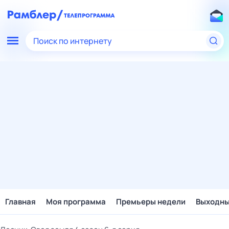
Поиск по интернету
Главная
Моя программа
Премьеры недели
Выходн