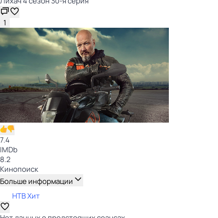
Лихач 4 сезон 30-я серия
1
7.4
IMDb
8.2
Кинопоиск
Больше информации
НТВ Хит
Нет данных о предстоящих сеансах