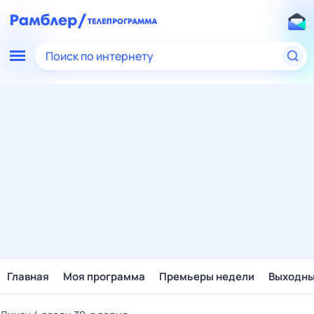
Поиск по интернету
Главная
Моя программа
Премьеры недели
Выходн