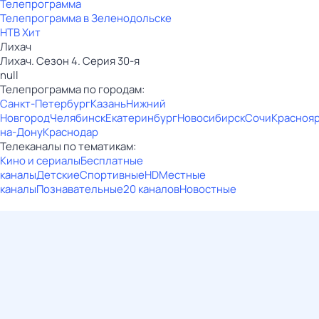
Телепрограмма
Телепрограмма в Зеленодольске
НТВ Хит
Лихач
Лихач. Сезон 4. Серия 30-я
null
Телепрограмма по городам:
Санкт-Петербург
Казань
Нижний
Новгород
Челябинск
Екатеринбург
Новосибирск
Сочи
Красноя
на-Дону
Краснодар
Телеканалы по тематикам:
Кино и сериалы
Бесплатные
каналы
Детские
Спортивные
HD
Местные
каналы
Познавательные
20 каналов
Новостные