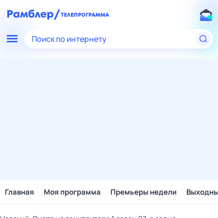
Поиск по интернету
Главная
Моя программа
Премьеры недели
Выходн