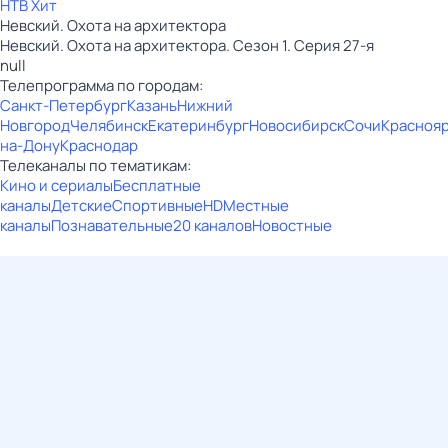
НТВ Хит
Невский. Охота на архитектора
Невский. Охота на архитектора. Сезон 1. Серия 27-я
null
Телепрограмма по городам:
Санкт-Петербург
Казань
Нижний
Новгород
Челябинск
Екатеринбург
Новосибирск
Сочи
Красноя
на-Дону
Краснодар
Телеканалы по тематикам:
Кино и сериалы
Бесплатные
каналы
Детские
Спортивные
HD
Местные
каналы
Познавательные
20 каналов
Новостные