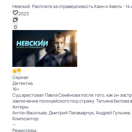
Невский. Расплата за справедливость Каин и Авель - 14 
2023
0
Сериал
Детектив
16
+
Суд арестовал Павла Семёнова после того, как он зас
заключение полицейского под стражу. Татьяна Белова 
Актеры:
Антон Васильев,
Дмитрий Паламарчук,
Андрей Гульнев,
Композитор:
—
Режиссеры: