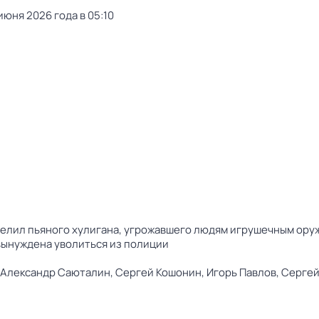
июня 2026 года в 05:10
трелил пьяного хулигана, угрожавшего людям игрушечным ору
вынуждена уволиться из полиции
Александр Саюталин,
Сергей Кошонин,
Игорь Павлов,
Сергей