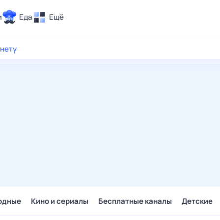
и
Еда
Ещё
Почта
рнету
ия и отдых
Поиск
Погода
ТВ-программа
и и тренды
 ситуации
 вместе
Помощь
одные
Кино и сериалы
Бесплатные каналы
Детские