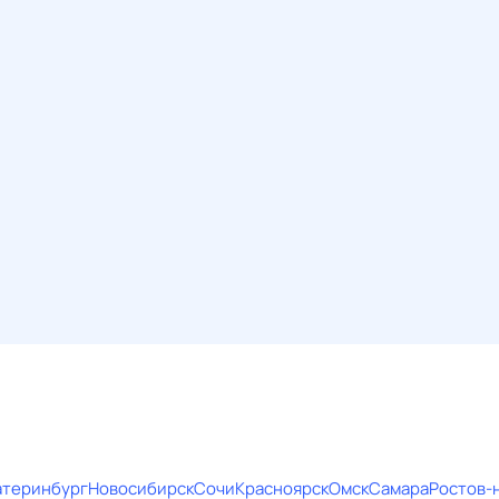
атеринбург
Новосибирск
Сочи
Красноярск
Омск
Самара
Ростов-