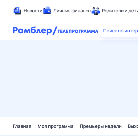
Новости
Личные финансы
Родители и дет
Здоровье
Поиск по инте
Развлечен
Дом и уют
Спорт
Карьера
Авто
Технологи
Жизненные
Сберегаем
Гороскопы
Главная
Моя программа
Премьеры недели
Вых