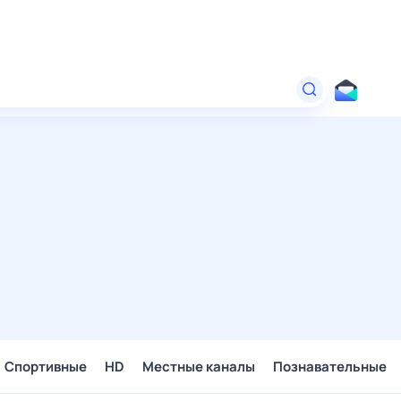
Спортивные
HD
Местные каналы
Познавательные