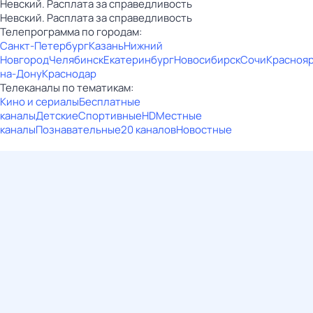
Невский. Расплата за справедливость
Невский. Расплата за справедливость
Телепрограмма по городам:
Санкт-Петербург
Казань
Нижний
Новгород
Челябинск
Екатеринбург
Новосибирск
Сочи
Красноя
на-Дону
Краснодар
Телеканалы по тематикам:
Кино и сериалы
Бесплатные
каналы
Детские
Спортивные
HD
Местные
каналы
Познавательные
20 каналов
Новостные