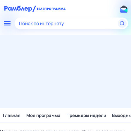
Поиск по интернету
Главная
Моя программа
Премьеры недели
Выходн