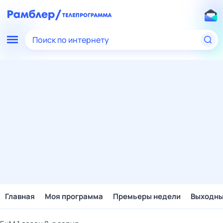
Поиск по интернету
Главная
Моя программа
Премьеры недели
Выходн