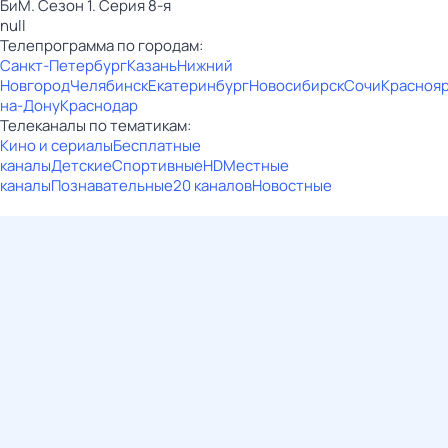
БиМ. Сезон 1. Серия 8-я
null
Телепрограмма по городам:
Санкт-Петербург
Казань
Нижний
Новгород
Челябинск
Екатеринбург
Новосибирск
Сочи
Красноя
на-Дону
Краснодар
Телеканалы по тематикам:
Кино и сериалы
Бесплатные
каналы
Детские
Спортивные
HD
Местные
каналы
Познавательные
20 каналов
Новостные