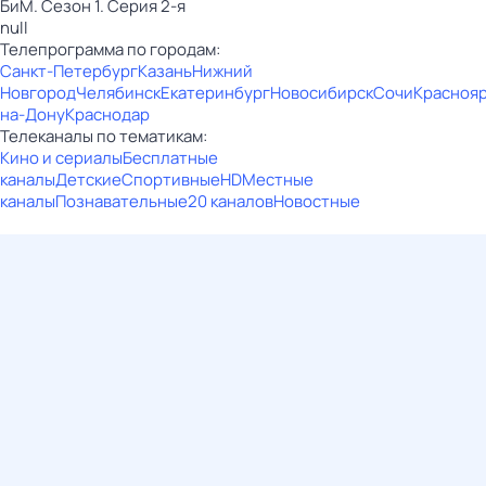
БиМ. Сезон 1. Серия 2-я
null
Телепрограмма по городам:
Санкт-Петербург
Казань
Нижний
Новгород
Челябинск
Екатеринбург
Новосибирск
Сочи
Красноя
на-Дону
Краснодар
Телеканалы по тематикам:
Кино и сериалы
Бесплатные
каналы
Детские
Спортивные
HD
Местные
каналы
Познавательные
20 каналов
Новостные