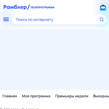
Поиск по интернету
Главная
Моя программа
Премьеры недели
Выходн