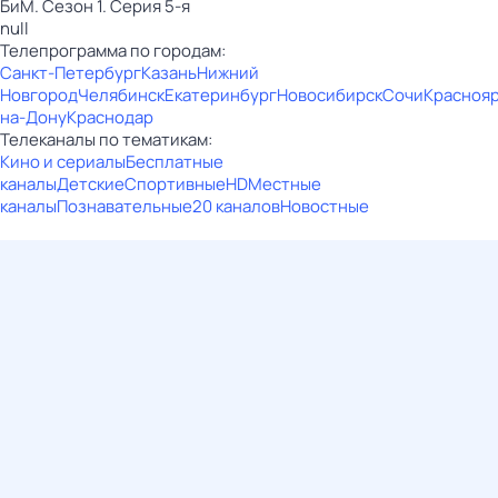
БиМ. Сезон 1. Серия 5-я
null
Телепрограмма по городам:
Санкт-Петербург
Казань
Нижний
Новгород
Челябинск
Екатеринбург
Новосибирск
Сочи
Красноя
на-Дону
Краснодар
Телеканалы по тематикам:
Кино и сериалы
Бесплатные
каналы
Детские
Спортивные
HD
Местные
каналы
Познавательные
20 каналов
Новостные