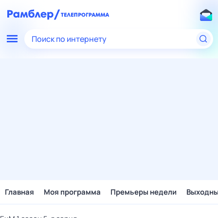
Поиск по интернету
Главная
Моя программа
Премьеры недели
Выходн