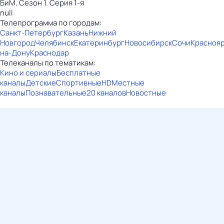
БиМ. Сезон 1. Серия 1-я
null
Телепрограмма по городам:
Санкт-Петербург
Казань
Нижний
Новгород
Челябинск
Екатеринбург
Новосибирск
Сочи
Красноя
на-Дону
Краснодар
Телеканалы по тематикам:
Кино и сериалы
Бесплатные
каналы
Детские
Спортивные
HD
Местные
каналы
Познавательные
20 каналов
Новостные