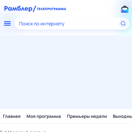
Поиск по интернету
Главная
Моя программа
Премьеры недели
Выходн