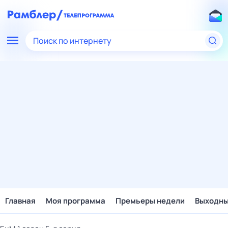
Поиск по интернету
Главная
Моя программа
Премьеры недели
Выходн