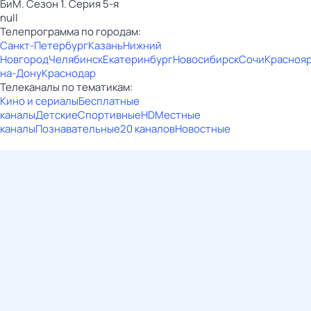
БиМ. Сезон 1. Серия 5-я
null
Телепрограмма по городам:
Санкт-Петербург
Казань
Нижний
Новгород
Челябинск
Екатеринбург
Новосибирск
Сочи
Красноя
на-Дону
Краснодар
Телеканалы по тематикам:
Кино и сериалы
Бесплатные
каналы
Детские
Спортивные
HD
Местные
каналы
Познавательные
20 каналов
Новостные