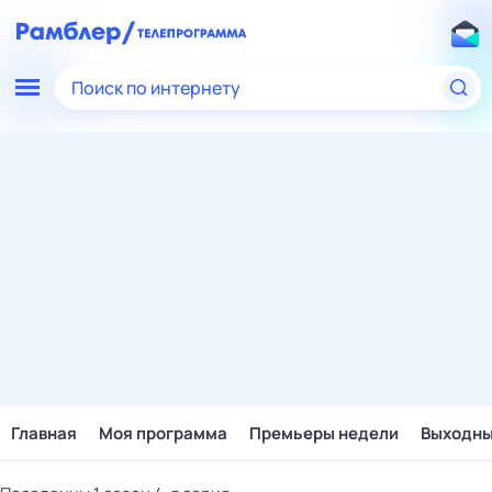
Поиск по интернету
Главная
Моя программа
Премьеры недели
Выходн