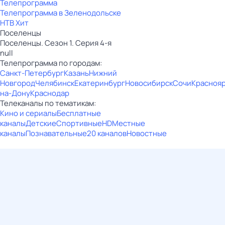
Телепрограмма
Телепрограмма в Зеленодольске
НТВ Хит
Поселенцы
Поселенцы. Сезон 1. Серия 4-я
null
Телепрограмма по городам:
Санкт-Петербург
Казань
Нижний
Новгород
Челябинск
Екатеринбург
Новосибирск
Сочи
Красноя
на-Дону
Краснодар
Телеканалы по тематикам:
Кино и сериалы
Бесплатные
каналы
Детские
Спортивные
HD
Местные
каналы
Познавательные
20 каналов
Новостные