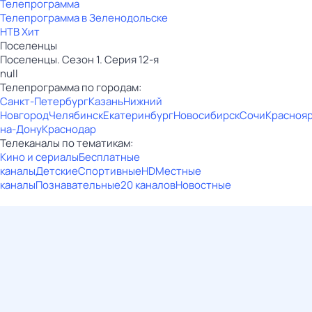
Телепрограмма
Телепрограмма в Зеленодольске
НТВ Хит
Поселенцы
Поселенцы. Сезон 1. Серия 12-я
null
Телепрограмма по городам:
Санкт-Петербург
Казань
Нижний
Новгород
Челябинск
Екатеринбург
Новосибирск
Сочи
Красноя
на-Дону
Краснодар
Телеканалы по тематикам:
Кино и сериалы
Бесплатные
каналы
Детские
Спортивные
HD
Местные
каналы
Познавательные
20 каналов
Новостные