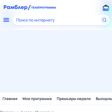
Поиск по интернету
Главная
Моя программа
Премьеры недели
Выходн