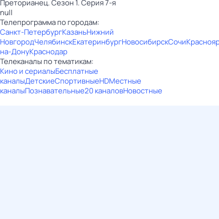
Преторианец. Сезон 1. Серия 7-я
null
Телепрограмма по городам:
Санкт-Петербург
Казань
Нижний
Новгород
Челябинск
Екатеринбург
Новосибирск
Сочи
Красноя
на-Дону
Краснодар
Телеканалы по тематикам:
Кино и сериалы
Бесплатные
каналы
Детские
Спортивные
HD
Местные
каналы
Познавательные
20 каналов
Новостные