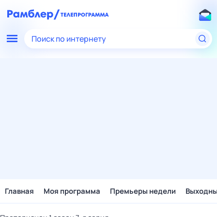
Поиск по интернету
Главная
Моя программа
Премьеры недели
Выходн