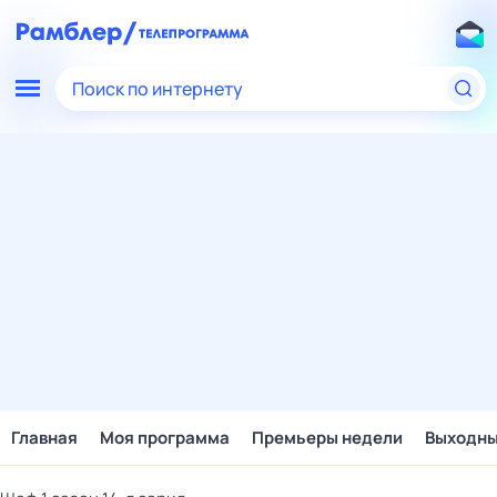
Поиск по интернету
Главная
Моя программа
Премьеры недели
Выходн