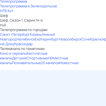
Телепрограмма
Телепрограмма в Зеленодольске
НТВ Хит
Шеф
Шеф. Сезон 1. Серия 14-я
null
Телепрограмма по городам:
Санкт-Петербург
Казань
Нижний
Новгород
Челябинск
Екатеринбург
Новосибирск
Сочи
Красноя
на-Дону
Краснодар
Телеканалы по тематикам:
Кино и сериалы
Бесплатные
каналы
Детские
Спортивные
HD
Местные
каналы
Познавательные
20 каналов
Новостные