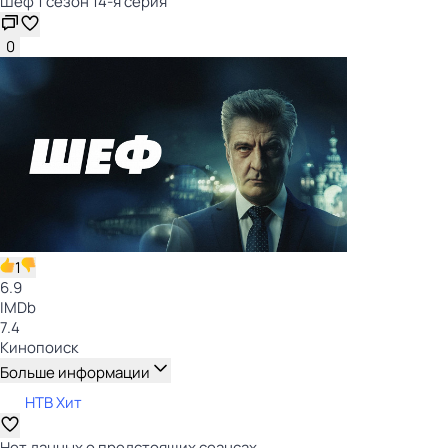
Шеф 1 сезон 14-я серия
0
1
6.9
IMDb
7.4
Кинопоиск
Больше информации
НТВ Хит
Нет данных о предстоящих сеансах