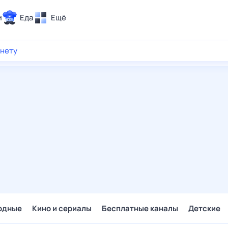
и
Еда
Ещё
Почта
рнету
ия и отдых
Поиск
Погода
ТВ-программа
и и тренды
 ситуации
 вместе
Помощь
одные
Кино и сериалы
Бесплатные каналы
Детские