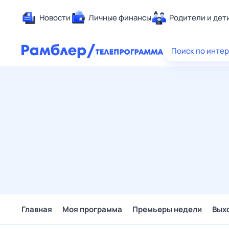
Новости
Личные финансы
Родители и дет
Здоровье
Поиск по инте
Развлечен
Дом и уют
Спорт
Карьера
Авто
Технологи
Жизненные
Сберегаем
Гороскопы
Главная
Моя программа
Премьеры недели
Вых