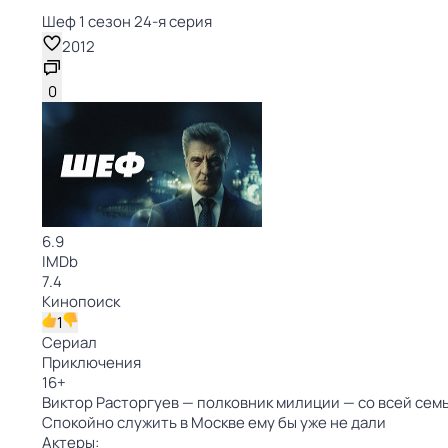
Шеф 1 сезон 24-я серия
2012
0
6.9
IMDb
7.4
Кинопоиск
1
Сериал
Приключения
16
+
Виктор Расторгуев — полковник милиции — со всей сем
Спокойно служить в Москве ему бы уже не дали
Актеры: