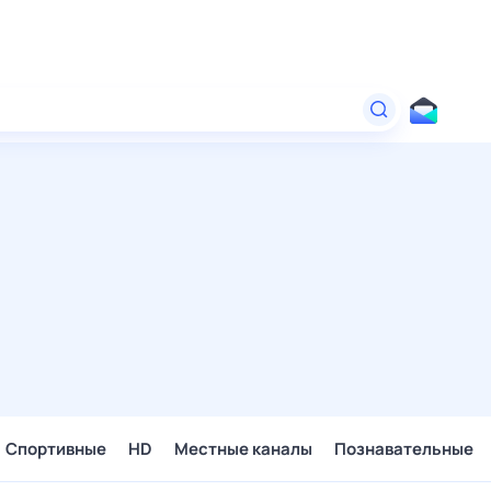
Спортивные
HD
Местные каналы
Познавательные