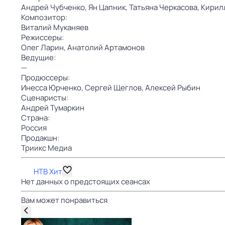
Андрей Чубченко,
Ян Цапник,
Татьяна Черкасова,
Кирил
Композитор:
Виталий Муканяев
Режиссеры:
Олег Ларин,
Анатолий Артамонов
Ведущие:
—
Продюссеры:
Инесса Юрченко,
Сергей Щеглов,
Алексей Рыбин
Сценаристы:
Андрей Тумаркин
Страна:
Россия
Продакшн:
Триикс Медиа
НТВ Хит
Нет данных о предстоящих сеансах
Вам может понравиться