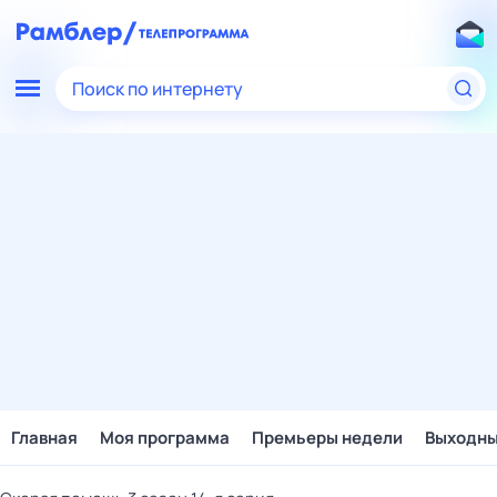
Поиск по интернету
Главная
Моя программа
Премьеры недели
Выходн