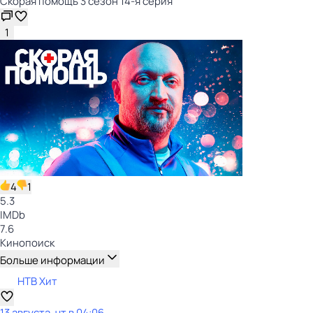
Скорая помощь 3 сезон 14-я серия
1
4
1
5.3
IMDb
7.6
Кинопоиск
Больше информации
НТВ Хит
13 августа, чт в 04:06