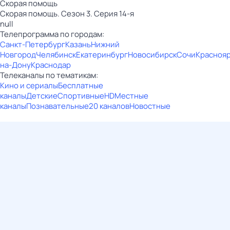
Скорая помощь
Скорая помощь. Сезон 3. Серия 14-я
null
Телепрограмма по городам:
Санкт-Петербург
Казань
Нижний
Новгород
Челябинск
Екатеринбург
Новосибирск
Сочи
Красноя
на-Дону
Краснодар
Телеканалы по тематикам:
Кино и сериалы
Бесплатные
каналы
Детские
Спортивные
HD
Местные
каналы
Познавательные
20 каналов
Новостные