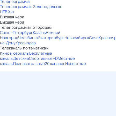
Телепрограмма
Телепрограмма в Зеленодольске
НТВ Хит
Высшая мера
Высшая мера
Телепрограмма по городам:
Санкт-Петербург
Казань
Нижний
Новгород
Челябинск
Екатеринбург
Новосибирск
Сочи
Красноя
на-Дону
Краснодар
Телеканалы по тематикам:
Кино и сериалы
Бесплатные
каналы
Детские
Спортивные
HD
Местные
каналы
Познавательные
20 каналов
Новостные