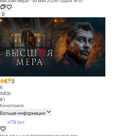
Высшая мера - 30 мая 2026 года в 16:01
0
5
2
6
IMDb
8.1
Кинопоиск
Больше информации
НТВ Хит
Нет данных о предстоящих сеансах