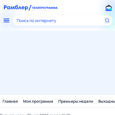
Поиск по интернету
Главная
Моя программа
Премьеры недели
Выходн