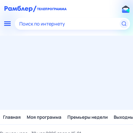
Поиск по интернету
Главная
Моя программа
Премьеры недели
Выходн