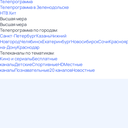
Телепрограмма
Телепрограмма в Зеленодольске
НТВ Хит
Высшая мера
Высшая мера
Телепрограмма по городам:
Санкт-Петербург
Казань
Нижний
Новгород
Челябинск
Екатеринбург
Новосибирск
Сочи
Красноя
на-Дону
Краснодар
Телеканалы по тематикам:
Кино и сериалы
Бесплатные
каналы
Детские
Спортивные
HD
Местные
каналы
Познавательные
20 каналов
Новостные