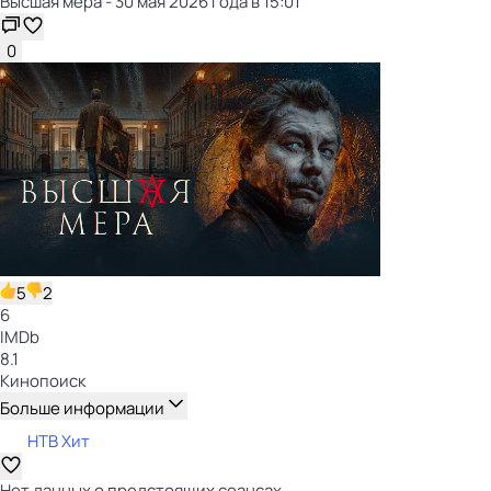
Высшая мера - 30 мая 2026 года в 15:01
0
5
2
6
IMDb
8.1
Кинопоиск
Больше информации
НТВ Хит
Нет данных о предстоящих сеансах