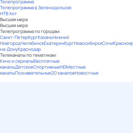
Телепрограмма
Телепрограмма в Зеленодольске
НТВ Хит
Высшая мера
Высшая мера
Телепрограмма по городам:
Санкт-Петербург
Казань
Нижний
Новгород
Челябинск
Екатеринбург
Новосибирск
Сочи
Красноя
на-Дону
Краснодар
Телеканалы по тематикам:
Кино и сериалы
Бесплатные
каналы
Детские
Спортивные
HD
Местные
каналы
Познавательные
20 каналов
Новостные