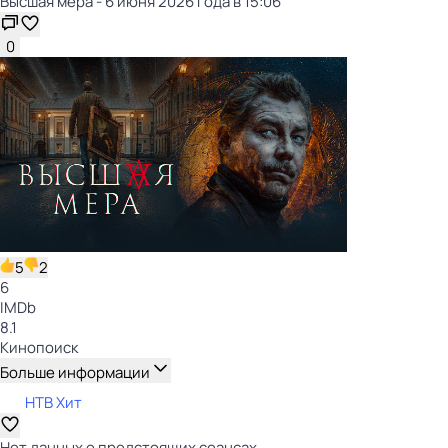
Высшая мера - 6 июня 2026 года в 15:06
0
5
2
6
IMDb
8.1
Кинопоиск
Больше информации
НТВ Хит
Нет данных о предстоящих сеансах