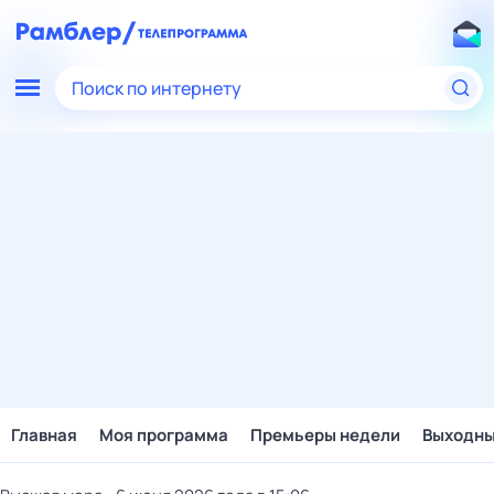
Поиск по интернету
Главная
Моя программа
Премьеры недели
Выходн