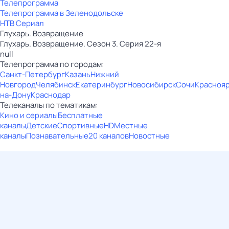
Телепрограмма
Телепрограмма в Зеленодольске
НТВ Сериал
Глухарь. Возвращение
Глухарь. Возвращение. Сезон 3. Серия 22-я
null
Телепрограмма по городам:
Санкт-Петербург
Казань
Нижний
Новгород
Челябинск
Екатеринбург
Новосибирск
Сочи
Красноя
на-Дону
Краснодар
Телеканалы по тематикам:
Кино и сериалы
Бесплатные
каналы
Детские
Спортивные
HD
Местные
каналы
Познавательные
20 каналов
Новостные