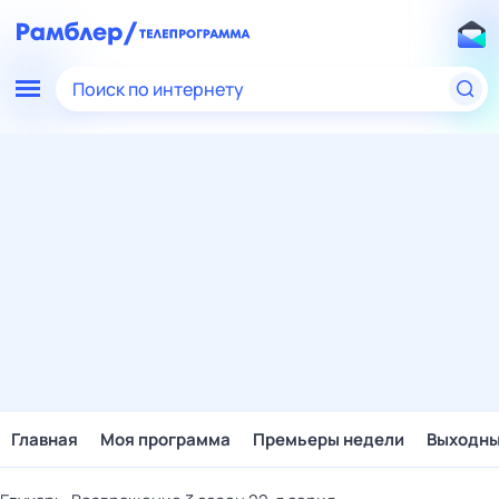
Поиск по интернету
Главная
Моя программа
Премьеры недели
Выходн