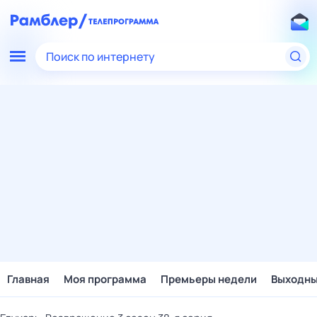
Поиск по интернету
Главная
Моя программа
Премьеры недели
Выходн