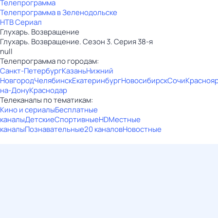
Телепрограмма
Телепрограмма в Зеленодольске
НТВ Сериал
Глухарь. Возвращение
Глухарь. Возвращение. Сезон 3. Серия 38-я
null
Телепрограмма по городам:
Санкт-Петербург
Казань
Нижний
Новгород
Челябинск
Екатеринбург
Новосибирск
Сочи
Красноя
на-Дону
Краснодар
Телеканалы по тематикам:
Кино и сериалы
Бесплатные
каналы
Детские
Спортивные
HD
Местные
каналы
Познавательные
20 каналов
Новостные