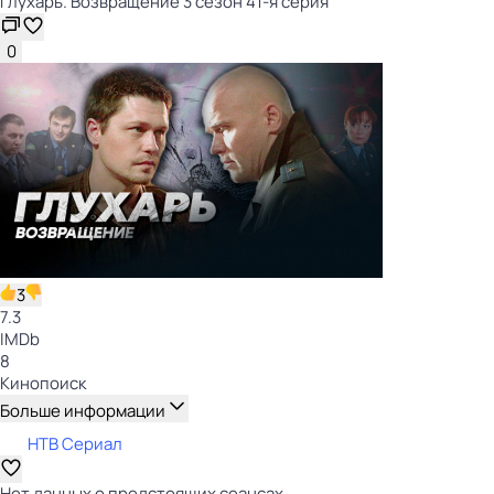
Глухарь. Возвращение 3 сезон 41-я серия
0
3
7.3
IMDb
8
Кинопоиск
Больше информации
НТВ Сериал
Нет данных о предстоящих сеансах