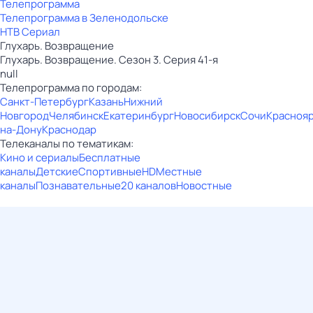
Телепрограмма
Телепрограмма в Зеленодольске
НТВ Сериал
Глухарь. Возвращение
Глухарь. Возвращение. Сезон 3. Серия 41-я
null
Телепрограмма по городам:
Санкт-Петербург
Казань
Нижний
Новгород
Челябинск
Екатеринбург
Новосибирск
Сочи
Красноя
на-Дону
Краснодар
Телеканалы по тематикам:
Кино и сериалы
Бесплатные
каналы
Детские
Спортивные
HD
Местные
каналы
Познавательные
20 каналов
Новостные