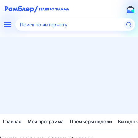
Поиск по интернету
Главная
Моя программа
Премьеры недели
Выходн