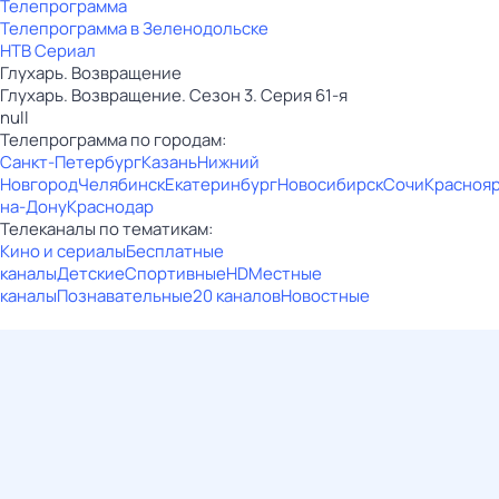
Телепрограмма
Телепрограмма в Зеленодольске
НТВ Сериал
Глухарь. Возвращение
Глухарь. Возвращение. Сезон 3. Серия 61-я
null
Телепрограмма по городам:
Санкт-Петербург
Казань
Нижний
Новгород
Челябинск
Екатеринбург
Новосибирск
Сочи
Красноя
на-Дону
Краснодар
Телеканалы по тематикам:
Кино и сериалы
Бесплатные
каналы
Детские
Спортивные
HD
Местные
каналы
Познавательные
20 каналов
Новостные