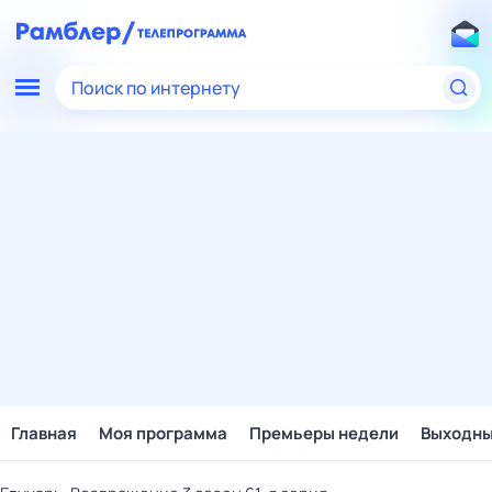
Поиск по интернету
Главная
Моя программа
Премьеры недели
Выходн