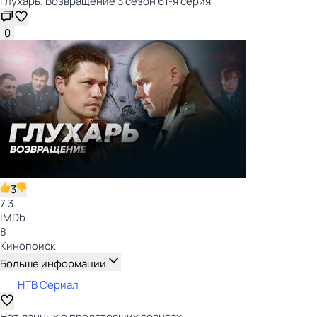
Глухарь. Возвращение 3 сезон 61-я серия
0
3
7.3
IMDb
8
Кинопоиск
Больше информации
НТВ Сериал
Нет данных о предстоящих сеансах